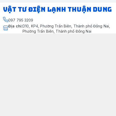
VẬT TƯ ĐIỆN LẠNH THUẬN DUNG
097 795 3209
Địa chỉ
:
D10, KP4, Phường Trấn Biên, Thành phố Đồng Nai,
Phường Trấn Biên, Thành phố Đồng Nai
https://www.facebook.com/dienlanhthuandung/
097 795 3209
dienlanhthuandung@gmail.com
Chính sách
Chính Sách Kiểm Hàng
Chính sách bảo mật thông tin khách hàng
Chính sách thanh toán
Chính sách vận chuyển & giao nhận
Chính sách bảo hành sản phẩm
Chính Sách Đổi Trả Và Hoàn Tiền
Giới thiệu