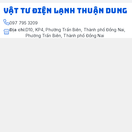
VẬT TƯ ĐIỆN LẠNH THUẬN DUNG
097 795 3209
Địa chỉ
:
D10, KP4, Phường Trấn Biên, Thành phố Đồng Nai,
Phường Trấn Biên, Thành phố Đồng Nai
https://www.facebook.com/dienlanhthuandung/
097 795 3209
dienlanhthuandung@gmail.com
Chính sách
Chính Sách Kiểm Hàng
Chính sách bảo mật thông tin khách hàng
Chính sách thanh toán
Chính sách vận chuyển & giao nhận
Chính sách bảo hành sản phẩm
Chính Sách Đổi Trả Và Hoàn Tiền
Giới thiệu