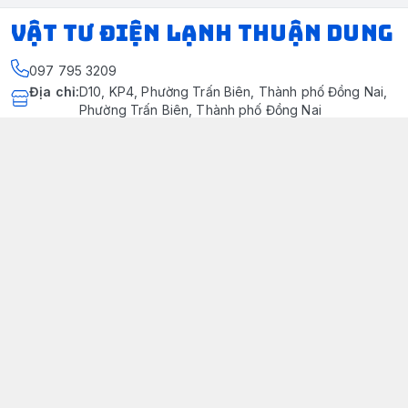
VẬT TƯ ĐIỆN LẠNH THUẬN DUNG
097 795 3209
Địa chỉ
:
D10, KP4, Phường Trấn Biên, Thành phố Đồng Nai,
Phường Trấn Biên, Thành phố Đồng Nai
https://www.facebook.com/dienlanhthuandung/
097 795 3209
dienlanhthuandung@gmail.com
Chính sách
Chính Sách Kiểm Hàng
Chính sách bảo mật thông tin khách hàng
Chính sách thanh toán
Chính sách vận chuyển & giao nhận
Chính sách bảo hành sản phẩm
Chính Sách Đổi Trả Và Hoàn Tiền
Giới thiệu