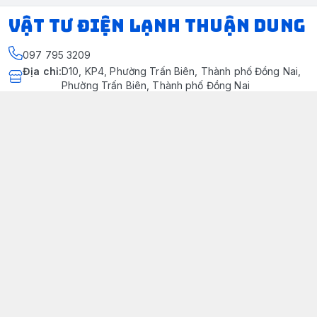
VẬT TƯ ĐIỆN LẠNH THUẬN DUNG
097 795 3209
Địa chỉ
:
D10, KP4, Phường Trấn Biên, Thành phố Đồng Nai,
Phường Trấn Biên, Thành phố Đồng Nai
https://www.facebook.com/dienlanhthuandung/
097 795 3209
dienlanhthuandung@gmail.com
Chính sách
Chính Sách Kiểm Hàng
Chính sách bảo mật thông tin khách hàng
Chính sách thanh toán
Chính sách vận chuyển & giao nhận
Chính sách bảo hành sản phẩm
Chính Sách Đổi Trả Và Hoàn Tiền
Giới thiệu