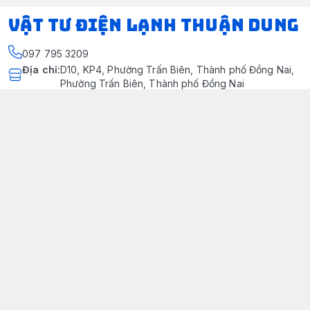
VẬT TƯ ĐIỆN LẠNH THUẬN DUNG
097 795 3209
Địa chỉ
:
D10, KP4, Phường Trấn Biên, Thành phố Đồng Nai,
Phường Trấn Biên, Thành phố Đồng Nai
https://www.facebook.com/dienlanhthuandung/
097 795 3209
dienlanhthuandung@gmail.com
Chính sách
Chính Sách Kiểm Hàng
Chính sách bảo mật thông tin khách hàng
Chính sách thanh toán
Chính sách vận chuyển & giao nhận
Chính sách bảo hành sản phẩm
Chính Sách Đổi Trả Và Hoàn Tiền
Giới thiệu