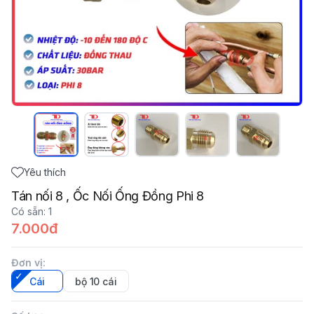
Yêu thích
Tán nối 8 , Ốc Nối Ống Đồng Phi 8
Có sẵn
:
1
7.000đ
Đơn vị
:
Cái
bộ 10 cái