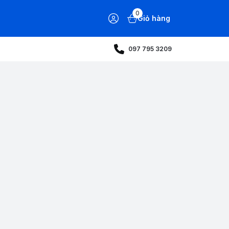
0
Giỏ hàng
097 795 3209