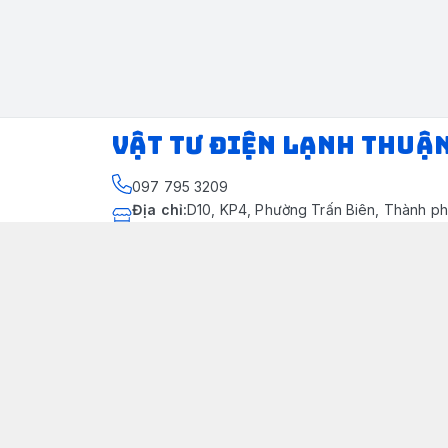
VẬT TƯ ĐIỆN LẠNH THUẬ
097 795 3209
Địa chỉ
:
D10, KP4, Phường Trấn Biên, Thành ph
Thành phố Đồng Nai
https://www.facebook.com/dienlanhthuandung
097 795 3209
dienlanhthuandung@gmail.com
Chính sách
Chính Sách Kiểm Hàng
Chính sách bảo mật thông tin khách hàng
Chính sách thanh toán
Chính sách vận chuyển & giao nhận