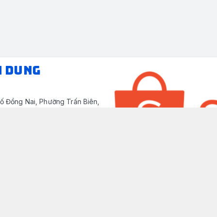
N DUNG
ố Đồng Nai, Phường Trấn Biên,
/