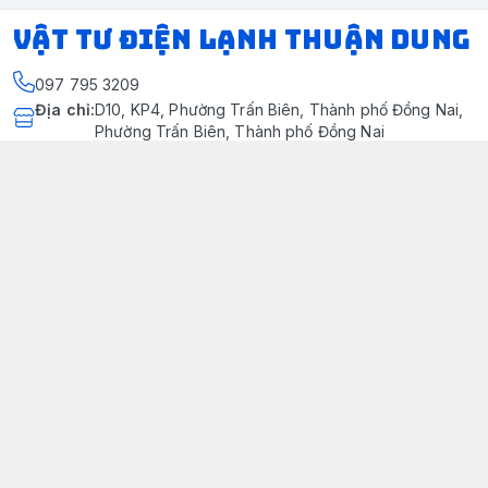
VẬT TƯ ĐIỆN LẠNH THUẬN DUNG
097 795 3209
Địa chỉ
:
D10, KP4, Phường Trấn Biên, Thành phố Đồng Nai,
Phường Trấn Biên, Thành phố Đồng Nai
https://www.facebook.com/dienlanhthuandung/
097 795 3209
dienlanhthuandung@gmail.com
Chính sách
Chính Sách Kiểm Hàng
Chính sách bảo mật thông tin khách hàng
Chính sách thanh toán
Chính sách vận chuyển & giao nhận
Chính sách bảo hành sản phẩm
Chính Sách Đổi Trả Và Hoàn Tiền
Giới thiệu