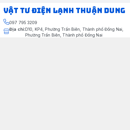
VẬT TƯ ĐIỆN LẠNH THUẬN DUNG
097 795 3209
Địa chỉ
:
D10, KP4, Phường Trấn Biên, Thành phố Đồng Nai,
Phường Trấn Biên, Thành phố Đồng Nai
https://www.facebook.com/dienlanhthuandung/
097 795 3209
dienlanhthuandung@gmail.com
Chính sách
Chính Sách Kiểm Hàng
Chính sách bảo mật thông tin khách hàng
Chính sách thanh toán
Chính sách vận chuyển & giao nhận
Chính sách bảo hành sản phẩm
Chính Sách Đổi Trả Và Hoàn Tiền
Giới thiệu