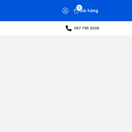
0
Giỏ hàng
097 795 3209