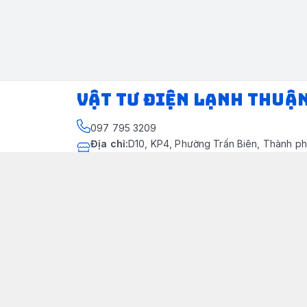
VẬT TƯ ĐIỆN LẠNH THUẬ
097 795 3209
Địa chỉ
:
D10, KP4, Phường Trấn Biên, Thành ph
Thành phố Đồng Nai
https://www.facebook.com/dienlanhthuandung
097 795 3209
dienlanhthuandung@gmail.com
Chính sách
Chính Sách Kiểm Hàng
Chính sách bảo mật thông tin khách hàng
Chính sách thanh toán
Chính sách vận chuyển & giao nhận