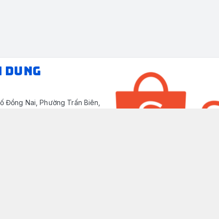
N DUNG
ố Đồng Nai, Phường Trấn Biên,
/