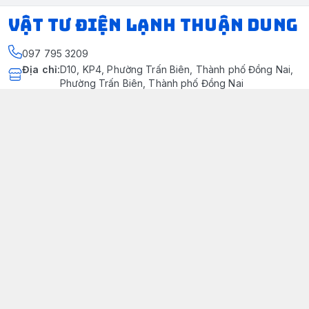
VẬT TƯ ĐIỆN LẠNH THUẬN DUNG
097 795 3209
Địa chỉ
:
D10, KP4, Phường Trấn Biên, Thành phố Đồng Nai,
Phường Trấn Biên, Thành phố Đồng Nai
https://www.facebook.com/dienlanhthuandung/
097 795 3209
dienlanhthuandung@gmail.com
Chính sách
Chính Sách Kiểm Hàng
Chính sách bảo mật thông tin khách hàng
Chính sách thanh toán
Chính sách vận chuyển & giao nhận
Chính sách bảo hành sản phẩm
Chính Sách Đổi Trả Và Hoàn Tiền
Giới thiệu