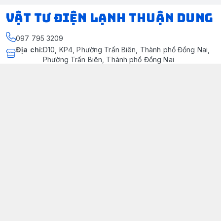
VẬT TƯ ĐIỆN LẠNH THUẬN DUNG
097 795 3209
Địa chỉ
:
D10, KP4, Phường Trấn Biên, Thành phố Đồng Nai,
Phường Trấn Biên, Thành phố Đồng Nai
https://www.facebook.com/dienlanhthuandung/
097 795 3209
dienlanhthuandung@gmail.com
Chính sách
Chính Sách Kiểm Hàng
Chính sách bảo mật thông tin khách hàng
Chính sách thanh toán
Chính sách vận chuyển & giao nhận
Chính sách bảo hành sản phẩm
Chính Sách Đổi Trả Và Hoàn Tiền
Giới thiệu