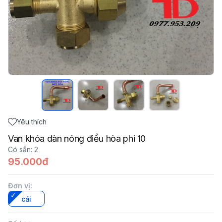
Yêu thích
Van khóa dàn nóng điều hòa phi 10
Có sẵn
:
2
95.000đ
Đơn vị
:
cái