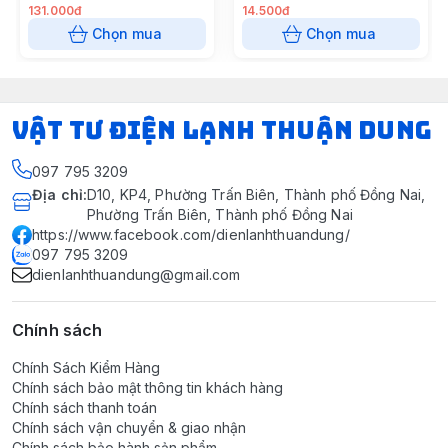
2 mét
131.000đ
14.500đ
Chọn mua
Chọn mua
VẬT TƯ ĐIỆN LẠNH THUẬN DUNG
097 795 3209
Địa chỉ
:
D10, KP4, Phường Trấn Biên, Thành phố Đồng Nai,
Phường Trấn Biên, Thành phố Đồng Nai
https://www.facebook.com/dienlanhthuandung/
097 795 3209
dienlanhthuandung@gmail.com
Chính sách
Chính Sách Kiểm Hàng
Chính sách bảo mật thông tin khách hàng
Chính sách thanh toán
Chính sách vận chuyển & giao nhận
Chính sách bảo hành sản phẩm