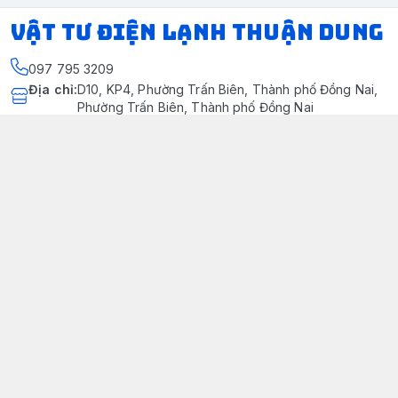
VẬT TƯ ĐIỆN LẠNH THUẬN DUNG
097 795 3209
Địa chỉ
:
D10, KP4, Phường Trấn Biên, Thành phố Đồng Nai,
Phường Trấn Biên, Thành phố Đồng Nai
https://www.facebook.com/dienlanhthuandung/
097 795 3209
dienlanhthuandung@gmail.com
Chính sách
Chính Sách Kiểm Hàng
Chính sách bảo mật thông tin khách hàng
Chính sách thanh toán
Chính sách vận chuyển & giao nhận
Chính sách bảo hành sản phẩm
Chính Sách Đổi Trả Và Hoàn Tiền
Giới thiệu