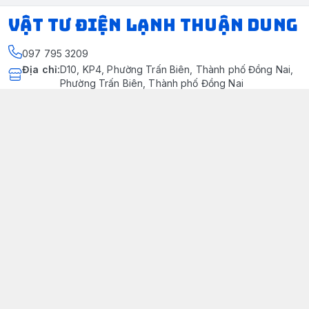
VẬT TƯ ĐIỆN LẠNH THUẬN DUNG
097 795 3209
Địa chỉ
:
D10, KP4, Phường Trấn Biên, Thành phố Đồng Nai,
Phường Trấn Biên, Thành phố Đồng Nai
https://www.facebook.com/dienlanhthuandung/
097 795 3209
dienlanhthuandung@gmail.com
Chính sách
Chính Sách Kiểm Hàng
Chính sách bảo mật thông tin khách hàng
Chính sách thanh toán
Chính sách vận chuyển & giao nhận
Chính sách bảo hành sản phẩm
Chính Sách Đổi Trả Và Hoàn Tiền
Giới thiệu