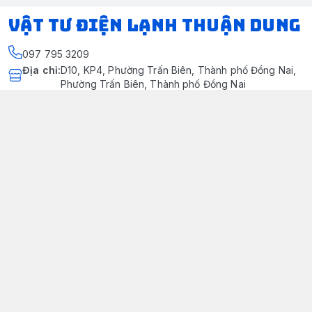
VẬT TƯ ĐIỆN LẠNH THUẬN DUNG
097 795 3209
Địa chỉ
:
D10, KP4, Phường Trấn Biên, Thành phố Đồng Nai,
Phường Trấn Biên, Thành phố Đồng Nai
https://www.facebook.com/dienlanhthuandung/
097 795 3209
dienlanhthuandung@gmail.com
Chính sách
Chính Sách Kiểm Hàng
Chính sách bảo mật thông tin khách hàng
Chính sách thanh toán
Chính sách vận chuyển & giao nhận
Chính sách bảo hành sản phẩm
Chính Sách Đổi Trả Và Hoàn Tiền
Giới thiệu