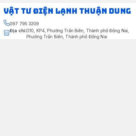
VẬT TƯ ĐIỆN LẠNH THUẬN DUNG
097 795 3209
Địa chỉ
:
D10, KP4, Phường Trấn Biên, Thành phố Đồng Nai,
Phường Trấn Biên, Thành phố Đồng Nai
https://www.facebook.com/dienlanhthuandung/
097 795 3209
dienlanhthuandung@gmail.com
Chính sách
Chính Sách Kiểm Hàng
Chính sách bảo mật thông tin khách hàng
Chính sách thanh toán
Chính sách vận chuyển & giao nhận
Chính sách bảo hành sản phẩm
Chính Sách Đổi Trả Và Hoàn Tiền
Giới thiệu