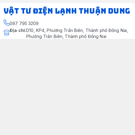
VẬT TƯ ĐIỆN LẠNH THUẬN DUNG
097 795 3209
Địa chỉ
:
D10, KP4, Phường Trấn Biên, Thành phố Đồng Nai,
Phường Trấn Biên, Thành phố Đồng Nai
https://www.facebook.com/dienlanhthuandung/
097 795 3209
dienlanhthuandung@gmail.com
Chính sách
Chính Sách Kiểm Hàng
Chính sách bảo mật thông tin khách hàng
Chính sách thanh toán
Chính sách vận chuyển & giao nhận
Chính sách bảo hành sản phẩm
Chính Sách Đổi Trả Và Hoàn Tiền
Giới thiệu