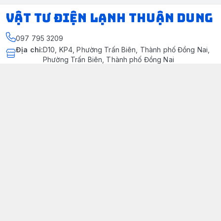
VẬT TƯ ĐIỆN LẠNH THUẬN DUNG
097 795 3209
Địa chỉ
:
D10, KP4, Phường Trấn Biên, Thành phố Đồng Nai,
Phường Trấn Biên, Thành phố Đồng Nai
https://www.facebook.com/dienlanhthuandung/
097 795 3209
dienlanhthuandung@gmail.com
Chính sách
Chính Sách Kiểm Hàng
Chính sách bảo mật thông tin khách hàng
Chính sách thanh toán
Chính sách vận chuyển & giao nhận
Chính sách bảo hành sản phẩm
Chính Sách Đổi Trả Và Hoàn Tiền
Giới thiệu