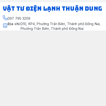
VẬT TƯ ĐIỆN LẠNH THUẬN DUNG
097 795 3209
Địa chỉ
:
D10, KP4, Phường Trấn Biên, Thành phố Đồng Nai,
Phường Trấn Biên, Thành phố Đồng Nai
https://www.facebook.com/dienlanhthuandung/
097 795 3209
dienlanhthuandung@gmail.com
Chính sách
Chính Sách Kiểm Hàng
Chính sách bảo mật thông tin khách hàng
Chính sách thanh toán
Chính sách vận chuyển & giao nhận
Chính sách bảo hành sản phẩm
Chính Sách Đổi Trả Và Hoàn Tiền
Giới thiệu