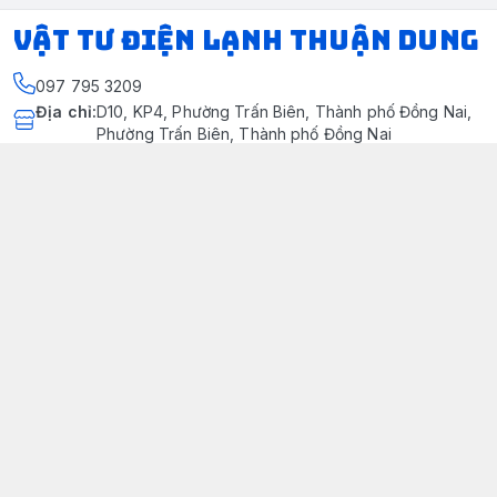
VẬT TƯ ĐIỆN LẠNH THUẬN DUNG
097 795 3209
Địa chỉ
:
D10, KP4, Phường Trấn Biên, Thành phố Đồng Nai,
Phường Trấn Biên, Thành phố Đồng Nai
https://www.facebook.com/dienlanhthuandung/
097 795 3209
dienlanhthuandung@gmail.com
Chính sách
Chính Sách Kiểm Hàng
Chính sách bảo mật thông tin khách hàng
Chính sách thanh toán
Chính sách vận chuyển & giao nhận
Chính sách bảo hành sản phẩm
Chính Sách Đổi Trả Và Hoàn Tiền
Giới thiệu