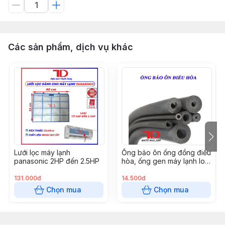
Các sản phẩm, dịch vụ khác
Lưới lọc máy lạnh
Ống bảo ôn ống đồng điều
panasonic 2HP đến 2.5HP
hòa, ống gen máy lạnh loại
GEN ĐƠN XÁM phi 42, cây
2 mét
131.000đ
14.500đ
Chọn mua
Chọn mua