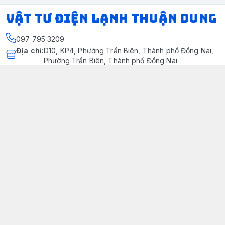
VẬT TƯ ĐIỆN LẠNH THUẬN DUNG
097 795 3209
Địa chỉ
:
D10, KP4, Phường Trấn Biên, Thành phố Đồng Nai,
Phường Trấn Biên, Thành phố Đồng Nai
https://www.facebook.com/dienlanhthuandung/
097 795 3209
dienlanhthuandung@gmail.com
Chính sách
Chính Sách Kiểm Hàng
Chính sách bảo mật thông tin khách hàng
Chính sách thanh toán
Chính sách vận chuyển & giao nhận
Chính sách bảo hành sản phẩm
Chính Sách Đổi Trả Và Hoàn Tiền
Giới thiệu