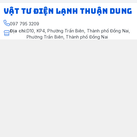
VẬT TƯ ĐIỆN LẠNH THUẬN DUNG
097 795 3209
Địa chỉ
:
D10, KP4, Phường Trấn Biên, Thành phố Đồng Nai,
Phường Trấn Biên, Thành phố Đồng Nai
https://www.facebook.com/dienlanhthuandung/
097 795 3209
dienlanhthuandung@gmail.com
Chính sách
Chính Sách Kiểm Hàng
Chính sách bảo mật thông tin khách hàng
Chính sách thanh toán
Chính sách vận chuyển & giao nhận
Chính sách bảo hành sản phẩm
Chính Sách Đổi Trả Và Hoàn Tiền
Giới thiệu