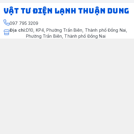
VẬT TƯ ĐIỆN LẠNH THUẬN DUNG
097 795 3209
Địa chỉ
:
D10, KP4, Phường Trấn Biên, Thành phố Đồng Nai,
Phường Trấn Biên, Thành phố Đồng Nai
https://www.facebook.com/dienlanhthuandung/
097 795 3209
dienlanhthuandung@gmail.com
Chính sách
Chính Sách Kiểm Hàng
Chính sách bảo mật thông tin khách hàng
Chính sách thanh toán
Chính sách vận chuyển & giao nhận
Chính sách bảo hành sản phẩm
Chính Sách Đổi Trả Và Hoàn Tiền
Giới thiệu