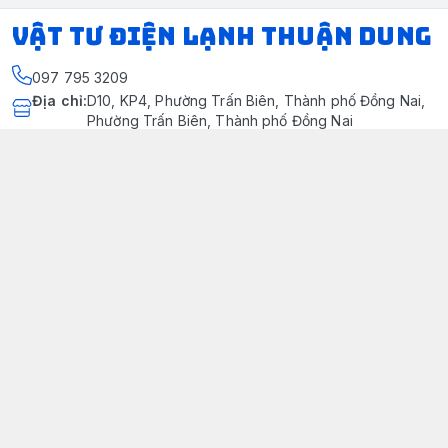
VẬT TƯ ĐIỆN LẠNH THUẬN DUNG
097 795 3209
Địa chỉ
:
D10, KP4, Phường Trấn Biên, Thành phố Đồng Nai,
Phường Trấn Biên, Thành phố Đồng Nai
https://www.facebook.com/dienlanhthuandung/
097 795 3209
dienlanhthuandung@gmail.com
Chính sách
Chính Sách Kiểm Hàng
Chính sách bảo mật thông tin khách hàng
Chính sách thanh toán
Chính sách vận chuyển & giao nhận
Chính sách bảo hành sản phẩm
Chính Sách Đổi Trả Và Hoàn Tiền
Giới thiệu