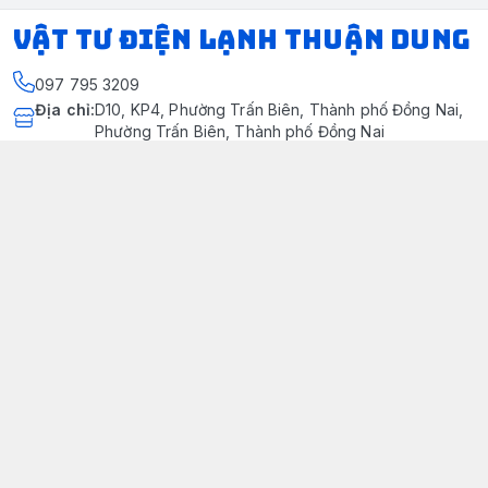
VẬT TƯ ĐIỆN LẠNH THUẬN DUNG
097 795 3209
Địa chỉ
:
D10, KP4, Phường Trấn Biên, Thành phố Đồng Nai,
Phường Trấn Biên, Thành phố Đồng Nai
https://www.facebook.com/dienlanhthuandung/
097 795 3209
dienlanhthuandung@gmail.com
Chính sách
Chính Sách Kiểm Hàng
Chính sách bảo mật thông tin khách hàng
Chính sách thanh toán
Chính sách vận chuyển & giao nhận
Chính sách bảo hành sản phẩm
Chính Sách Đổi Trả Và Hoàn Tiền
Giới thiệu