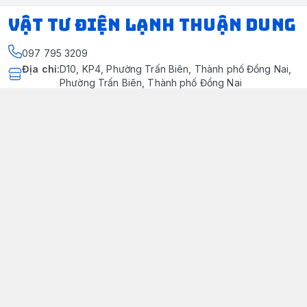
VẬT TƯ ĐIỆN LẠNH THUẬN DUNG
097 795 3209
Địa chỉ
:
D10, KP4, Phường Trấn Biên, Thành phố Đồng Nai,
Phường Trấn Biên, Thành phố Đồng Nai
https://www.facebook.com/dienlanhthuandung/
097 795 3209
dienlanhthuandung@gmail.com
Chính sách
Chính Sách Kiểm Hàng
Chính sách bảo mật thông tin khách hàng
Chính sách thanh toán
Chính sách vận chuyển & giao nhận
Chính sách bảo hành sản phẩm
Chính Sách Đổi Trả Và Hoàn Tiền
Giới thiệu