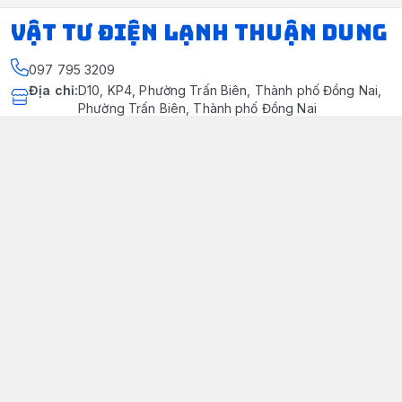
VẬT TƯ ĐIỆN LẠNH THUẬN DUNG
097 795 3209
Địa chỉ
:
D10, KP4, Phường Trấn Biên, Thành phố Đồng Nai,
Phường Trấn Biên, Thành phố Đồng Nai
https://www.facebook.com/dienlanhthuandung/
097 795 3209
dienlanhthuandung@gmail.com
Chính sách
Chính Sách Kiểm Hàng
Chính sách bảo mật thông tin khách hàng
Chính sách thanh toán
Chính sách vận chuyển & giao nhận
Chính sách bảo hành sản phẩm
Chính Sách Đổi Trả Và Hoàn Tiền
Giới thiệu