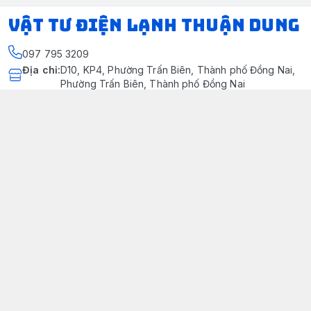
VẬT TƯ ĐIỆN LẠNH THUẬN DUNG
097 795 3209
Địa chỉ
:
D10, KP4, Phường Trấn Biên, Thành phố Đồng Nai,
Phường Trấn Biên, Thành phố Đồng Nai
https://www.facebook.com/dienlanhthuandung/
097 795 3209
dienlanhthuandung@gmail.com
Chính sách
Chính Sách Kiểm Hàng
Chính sách bảo mật thông tin khách hàng
Chính sách thanh toán
Chính sách vận chuyển & giao nhận
Chính sách bảo hành sản phẩm
Chính Sách Đổi Trả Và Hoàn Tiền
Giới thiệu