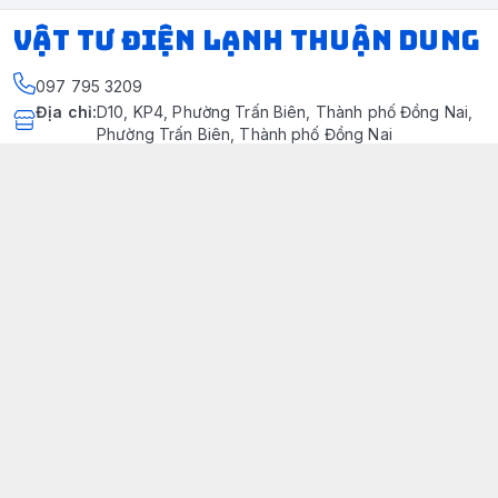
VẬT TƯ ĐIỆN LẠNH THUẬN DUNG
097 795 3209
Địa chỉ
:
D10, KP4, Phường Trấn Biên, Thành phố Đồng Nai,
Phường Trấn Biên, Thành phố Đồng Nai
https://www.facebook.com/dienlanhthuandung/
097 795 3209
dienlanhthuandung@gmail.com
Chính sách
Chính Sách Kiểm Hàng
Chính sách bảo mật thông tin khách hàng
Chính sách thanh toán
Chính sách vận chuyển & giao nhận
Chính sách bảo hành sản phẩm
Chính Sách Đổi Trả Và Hoàn Tiền
Giới thiệu