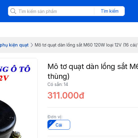
Tìm kiếm
phụ kiện quạt
Mô tơ quạt dàn lồng sắt M60 120W loại 12V (16 cái/
Mô tơ quạt dàn lồng sắt M6
thùng)
Có sẵn
:
14
311.000đ
Đơn vị
:
Cái