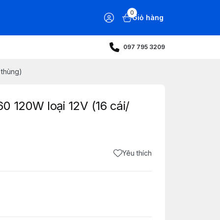
0
Giỏ hàng
097 795 3209
 thùng)
0 120W loại 12V (16 cái/
Yêu thích