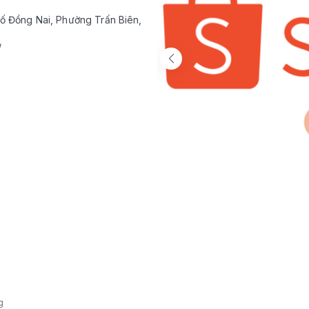
ố Đồng Nai, Phường Trấn Biên,
/
g