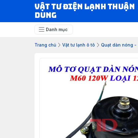
VẬT TƯ ĐIỆN LẠNH THUẬN
DUNG
Danh mục
Trang chủ
Vật tư lạnh ô tô
Quạt dàn nóng - 