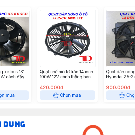
g xe bus 13''
Quạt chế mô tơ trần 14 inch
Quạt dàn nón
20W cánh đẩy
100W 12V cánh thẳng hàng
Hyundai 2.5-3.
cái \ thùng)
xịn (S8214-12) (10c/1t)
420.000đ
800.000đ
ọn mua
Chọn mua
Chọ
N DUNG