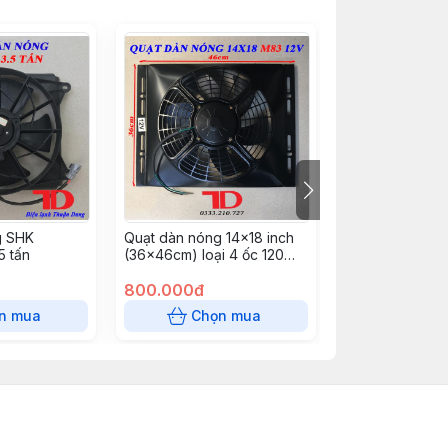
g SHK
Quạt dàn nóng 14x18 inch
Quạt dàn nóng 
5 tấn
(36x46cm) loại 4 ốc 120W -
(36x58cm) loại
12V Model M83
24V Model M83 
800.000đ
thùng)
800.000đ
n mua
Chọn mua
Chọn