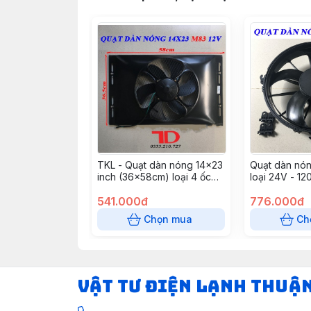
TKL - Quạt dàn nóng 14x23
Quạt dàn nón
inch (36x58cm) loại 4 ốc
loại 24V - 1
120W - 12V Model M83 (5
JKH261PH ( 6 
cái/ thùng)
541.000đ
776.000đ
Chọn mua
Ch
VẬT TƯ ĐIỆN LẠNH THUẬ