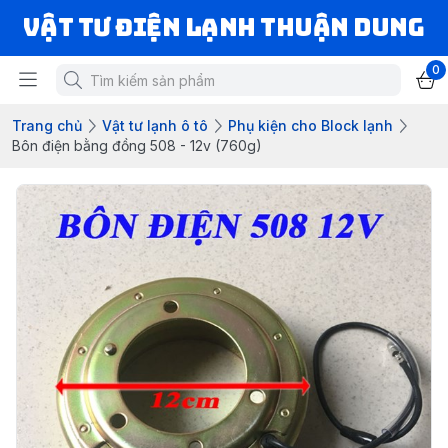
VẬT TƯ ĐIỆN LẠNH THUẬN DUNG
0
Trang chủ
Vật tư lạnh ô tô
Phụ kiện cho Block lạnh
Bôn điện bằng đồng 508 - 12v (760g)