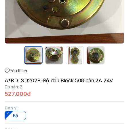
Yêu thích
A*BDLSD202B-Bộ đầu Block 508 bản 2A 24V
Có sẵn
:
2
527.000đ
Đơn vị
:
Bộ