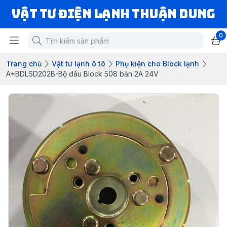
VẬT TƯ ĐIỆN LẠNH THUẬN DUNG
0
Trang chủ
Vật tư lạnh ô tô
Phụ kiện cho Block lạnh
A*BDLSD202B-Bộ đầu Block 508 bản 2A 24V