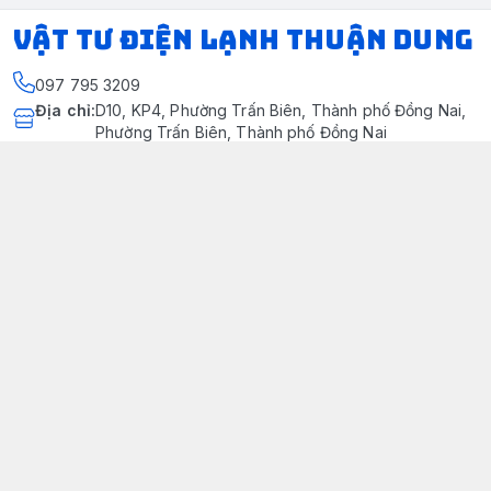
VẬT TƯ ĐIỆN LẠNH THUẬN DUNG
097 795 3209
Địa chỉ
:
D10, KP4, Phường Trấn Biên, Thành phố Đồng Nai,
Phường Trấn Biên, Thành phố Đồng Nai
https://www.facebook.com/dienlanhthuandung/
097 795 3209
dienlanhthuandung@gmail.com
Chính sách
Chính Sách Kiểm Hàng
Chính sách bảo mật thông tin khách hàng
Chính sách thanh toán
Chính sách vận chuyển & giao nhận
Chính sách bảo hành sản phẩm
Chính Sách Đổi Trả Và Hoàn Tiền
Giới thiệu