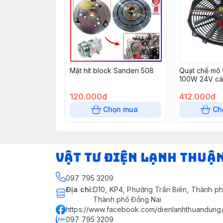
Mặt hít block Sanden 508
Quạt chế mô t
100W 24V cá
xịn (S8214Z-
120.000đ
412.000đ
Chọn mua
Ch
VẬT TƯ ĐIỆN LẠNH THUẬ
097 795 3209
Địa chỉ
:
D10, KP4, Phường Trấn Biên, Thành ph
Thành phố Đồng Nai
https://www.facebook.com/dienlanhthuandung
097 795 3209