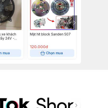
g xe khách
Mặt hít block Sanden 507
TOHQ203 - Dây
đẩy 24V -
Quốc phi 13 ( 5
thùng)
120.000đ
85.000đ
n mua
Chọn mua
Chọn