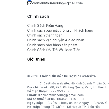
dienlanhthuandung@gmail.com
Chính sách
Chính Sách Kiểm Hàng
Chính sách bảo mật thông tin khách hàng
Chính sách thanh toán
Chính sách vận chuyển & giao nhận
Chính sách bảo hành sản phẩm
Chính Sách Đổi Trả Và Hoàn Tiền
Giới thiệu
Thông tin về chủ sở hữu website
© 2026
Chủ sở hữu website:
Hộ Kinh Doanh Thuận Dun
Địa chỉ trụ sở:
D10, KP4, Phường Quang Vinh, Tp. Biên H
Số điện thoại:
0977 953 209
Email:
dienlanhthuandung@gmail.com
Mã số thuế / GPKD:
8045208429-888
Ngày cấp:
08/07/2013 (thay đổi lần 2 ngày 03/02/2025)
Nơi cấp:
Phòng Tài Chính – Kế Hoạch TP. Biên Hòa