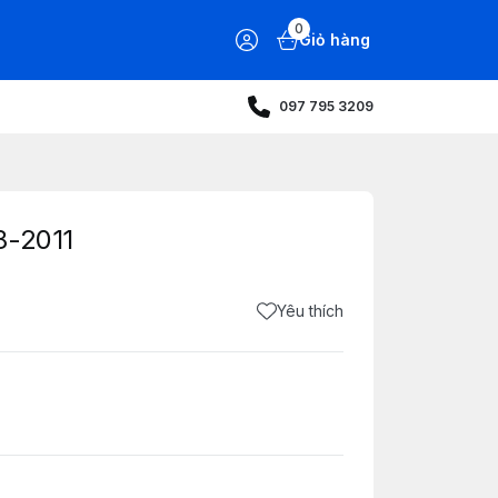
0
Giỏ hàng
097 795 3209
8-2011
Yêu thích