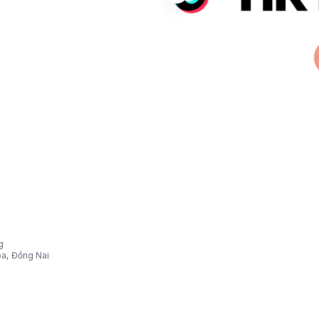
g
òa, Đồng Nai