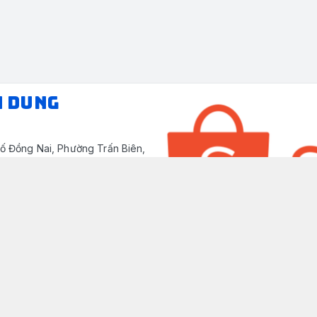
N DUNG
ố Đồng Nai, Phường Trấn Biên,
/