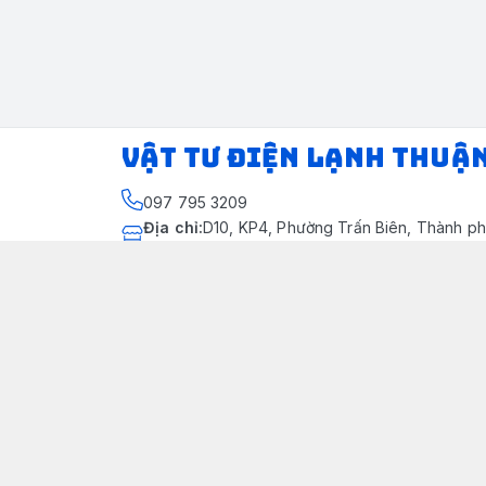
VẬT TƯ ĐIỆN LẠNH THUẬ
097 795 3209
Địa chỉ
:
D10, KP4, Phường Trấn Biên, Thành ph
Thành phố Đồng Nai
https://www.facebook.com/dienlanhthuandung
097 795 3209
dienlanhthuandung@gmail.com
Chính sách
Chính Sách Kiểm Hàng
Chính sách bảo mật thông tin khách hàng
Chính sách thanh toán
Chính sách vận chuyển & giao nhận