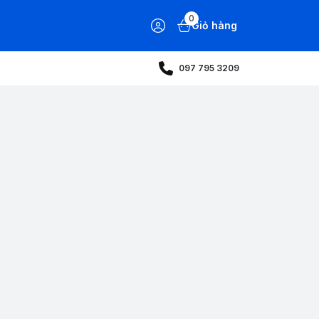
0
Giỏ hàng
097 795 3209