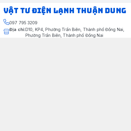
VẬT TƯ ĐIỆN LẠNH THUẬN DUNG
097 795 3209
Địa chỉ
:
D10, KP4, Phường Trấn Biên, Thành phố Đồng Nai,
Phường Trấn Biên, Thành phố Đồng Nai
https://www.facebook.com/dienlanhthuandung/
097 795 3209
dienlanhthuandung@gmail.com
Chính sách
Chính Sách Kiểm Hàng
Chính sách bảo mật thông tin khách hàng
Chính sách thanh toán
Chính sách vận chuyển & giao nhận
Chính sách bảo hành sản phẩm
Chính Sách Đổi Trả Và Hoàn Tiền
Giới thiệu