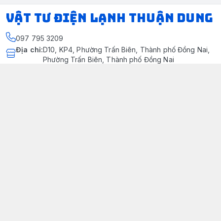
VẬT TƯ ĐIỆN LẠNH THUẬN DUNG
097 795 3209
Địa chỉ
:
D10, KP4, Phường Trấn Biên, Thành phố Đồng Nai,
Phường Trấn Biên, Thành phố Đồng Nai
https://www.facebook.com/dienlanhthuandung/
097 795 3209
dienlanhthuandung@gmail.com
Chính sách
Chính Sách Kiểm Hàng
Chính sách bảo mật thông tin khách hàng
Chính sách thanh toán
Chính sách vận chuyển & giao nhận
Chính sách bảo hành sản phẩm
Chính Sách Đổi Trả Và Hoàn Tiền
Giới thiệu