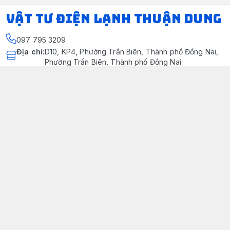
VẬT TƯ ĐIỆN LẠNH THUẬN DUNG
097 795 3209
Địa chỉ
:
D10, KP4, Phường Trấn Biên, Thành phố Đồng Nai,
Phường Trấn Biên, Thành phố Đồng Nai
https://www.facebook.com/dienlanhthuandung/
097 795 3209
dienlanhthuandung@gmail.com
Chính sách
Chính Sách Kiểm Hàng
Chính sách bảo mật thông tin khách hàng
Chính sách thanh toán
Chính sách vận chuyển & giao nhận
Chính sách bảo hành sản phẩm
Chính Sách Đổi Trả Và Hoàn Tiền
Giới thiệu