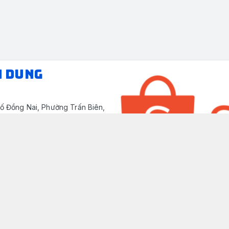
N DUNG
ố Đồng Nai, Phường Trấn Biên,
/