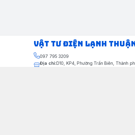
VẬT TƯ ĐIỆN LẠNH THUẬ
097 795 3209
Địa chỉ
:
D10, KP4, Phường Trấn Biên, Thành ph
Thành phố Đồng Nai
https://www.facebook.com/dienlanhthuandung
097 795 3209
dienlanhthuandung@gmail.com
Chính sách
Chính Sách Kiểm Hàng
Chính sách bảo mật thông tin khách hàng
Chính sách thanh toán
Chính sách vận chuyển & giao nhận