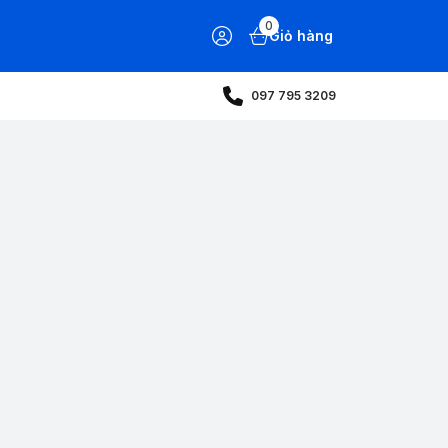
0
Giỏ hàng
097 795 3209