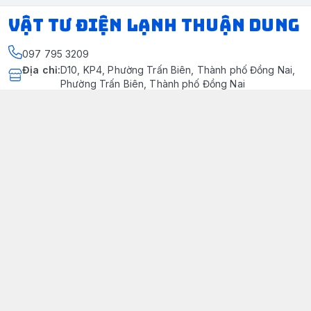
VẬT TƯ ĐIỆN LẠNH THUẬN DUNG
097 795 3209
Địa chỉ
:
D10, KP4, Phường Trấn Biên, Thành phố Đồng Nai,
Phường Trấn Biên, Thành phố Đồng Nai
https://www.facebook.com/dienlanhthuandung/
097 795 3209
dienlanhthuandung@gmail.com
Chính sách
Chính Sách Kiểm Hàng
Chính sách bảo mật thông tin khách hàng
Chính sách thanh toán
Chính sách vận chuyển & giao nhận
Chính sách bảo hành sản phẩm
Chính Sách Đổi Trả Và Hoàn Tiền
Giới thiệu