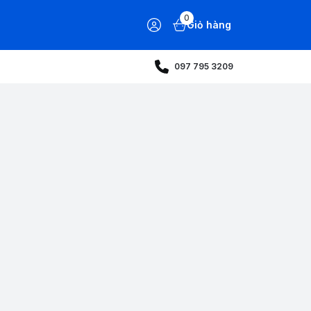
0
Giỏ hàng
097 795 3209