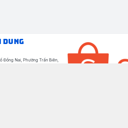
N DUNG
ố Đồng Nai, Phường Trấn Biên,
/