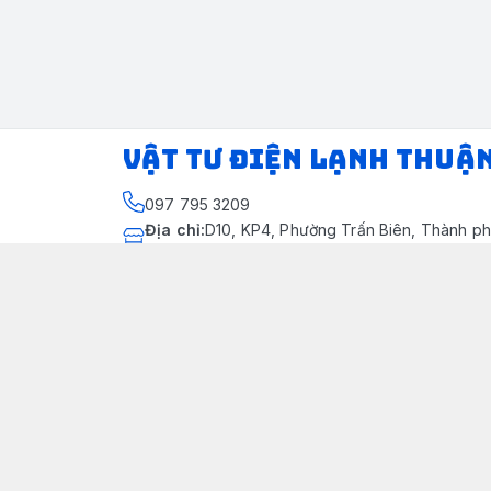
VẬT TƯ ĐIỆN LẠNH THUẬ
097 795 3209
Địa chỉ
:
D10, KP4, Phường Trấn Biên, Thành ph
Thành phố Đồng Nai
https://www.facebook.com/dienlanhthuandung
097 795 3209
dienlanhthuandung@gmail.com
Chính sách
Chính Sách Kiểm Hàng
Chính sách bảo mật thông tin khách hàng
Chính sách thanh toán
Chính sách vận chuyển & giao nhận