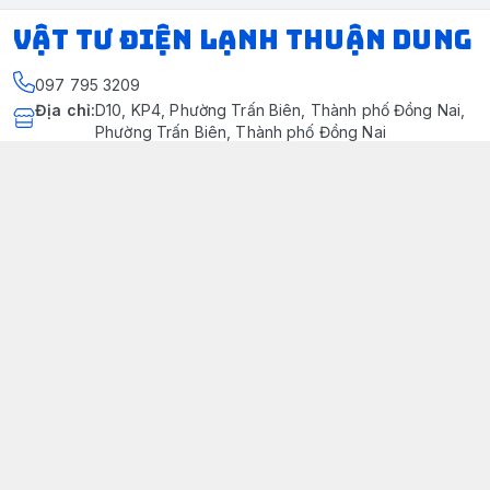
VẬT TƯ ĐIỆN LẠNH THUẬN DUNG
097 795 3209
Địa chỉ
:
D10, KP4, Phường Trấn Biên, Thành phố Đồng Nai,
Phường Trấn Biên, Thành phố Đồng Nai
https://www.facebook.com/dienlanhthuandung/
097 795 3209
dienlanhthuandung@gmail.com
Chính sách
Chính Sách Kiểm Hàng
Chính sách bảo mật thông tin khách hàng
Chính sách thanh toán
Chính sách vận chuyển & giao nhận
Chính sách bảo hành sản phẩm
Chính Sách Đổi Trả Và Hoàn Tiền
Giới thiệu