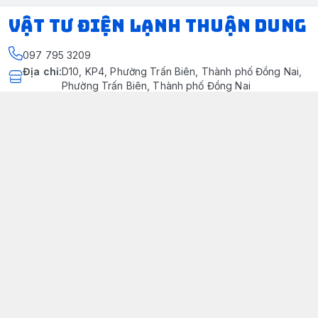
VẬT TƯ ĐIỆN LẠNH THUẬN DUNG
097 795 3209
Địa chỉ
:
D10, KP4, Phường Trấn Biên, Thành phố Đồng Nai,
Phường Trấn Biên, Thành phố Đồng Nai
https://www.facebook.com/dienlanhthuandung/
097 795 3209
dienlanhthuandung@gmail.com
Chính sách
Chính Sách Kiểm Hàng
Chính sách bảo mật thông tin khách hàng
Chính sách thanh toán
Chính sách vận chuyển & giao nhận
Chính sách bảo hành sản phẩm
Chính Sách Đổi Trả Và Hoàn Tiền
Giới thiệu