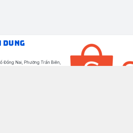
N DUNG
ố Đồng Nai, Phường Trấn Biên,
/