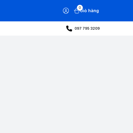
0
Giỏ hàng
097 795 3209