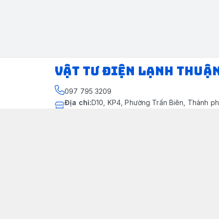
VẬT TƯ ĐIỆN LẠNH THUẬ
097 795 3209
Địa chỉ
:
D10, KP4, Phường Trấn Biên, Thành ph
Thành phố Đồng Nai
https://www.facebook.com/dienlanhthuandung
097 795 3209
dienlanhthuandung@gmail.com
Chính sách
Chính Sách Kiểm Hàng
Chính sách bảo mật thông tin khách hàng
Chính sách thanh toán
Chính sách vận chuyển & giao nhận