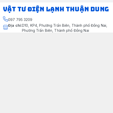
VẬT TƯ ĐIỆN LẠNH THUẬN DUNG
097 795 3209
Địa chỉ
:
D10, KP4, Phường Trấn Biên, Thành phố Đồng Nai,
Phường Trấn Biên, Thành phố Đồng Nai
https://www.facebook.com/dienlanhthuandung/
097 795 3209
dienlanhthuandung@gmail.com
Chính sách
Chính Sách Kiểm Hàng
Chính sách bảo mật thông tin khách hàng
Chính sách thanh toán
Chính sách vận chuyển & giao nhận
Chính sách bảo hành sản phẩm
Chính Sách Đổi Trả Và Hoàn Tiền
Giới thiệu