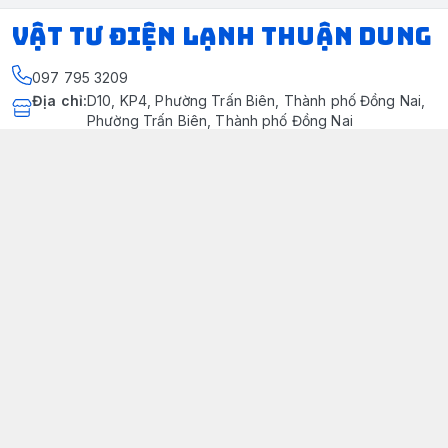
VẬT TƯ ĐIỆN LẠNH THUẬN DUNG
097 795 3209
Địa chỉ
:
D10, KP4, Phường Trấn Biên, Thành phố Đồng Nai,
Phường Trấn Biên, Thành phố Đồng Nai
https://www.facebook.com/dienlanhthuandung/
097 795 3209
dienlanhthuandung@gmail.com
Chính sách
Chính Sách Kiểm Hàng
Chính sách bảo mật thông tin khách hàng
Chính sách thanh toán
Chính sách vận chuyển & giao nhận
Chính sách bảo hành sản phẩm
Chính Sách Đổi Trả Và Hoàn Tiền
Giới thiệu