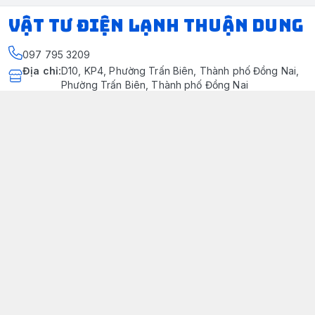
VẬT TƯ ĐIỆN LẠNH THUẬN DUNG
097 795 3209
Địa chỉ
:
D10, KP4, Phường Trấn Biên, Thành phố Đồng Nai,
Phường Trấn Biên, Thành phố Đồng Nai
https://www.facebook.com/dienlanhthuandung/
097 795 3209
dienlanhthuandung@gmail.com
Chính sách
Chính Sách Kiểm Hàng
Chính sách bảo mật thông tin khách hàng
Chính sách thanh toán
Chính sách vận chuyển & giao nhận
Chính sách bảo hành sản phẩm
Chính Sách Đổi Trả Và Hoàn Tiền
Giới thiệu