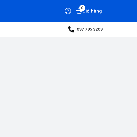
0
Giỏ hàng
097 795 3209