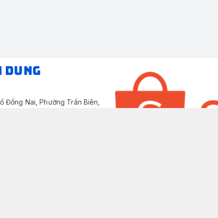
N DUNG
ố Đồng Nai, Phường Trấn Biên,
/